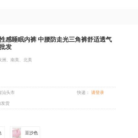
性感睡眠内裤 中腰防走光三角裤舒适透气
批发
欧洲、南美、北美
省汕头市
快递：
请登录
内发货
色
豆沙色