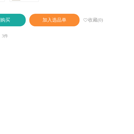
收藏(0)
刻购买
加入选品单
：3件