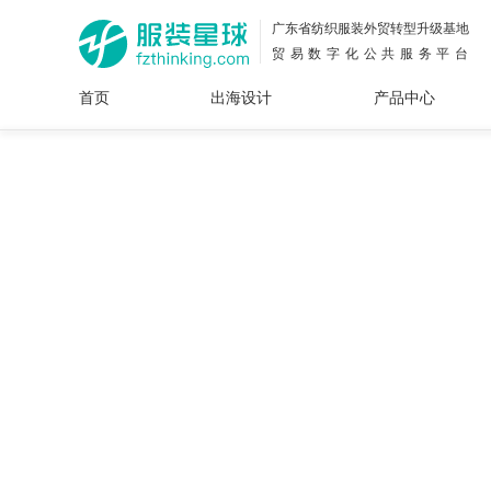
广东省纺织服装外贸转型升级基地
贸易数字化公共服务平台
首页
出海设计
产品中心
面料
插画
服装
女装
内衣
男装
运动
童装
牛仔
花型
图案
设计
服
服装
图案