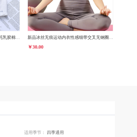
新款无钢圈蕾丝抹胸防走光聚拢上托乳胶棉透气调整型女士文胸批发
新品冰丝无痕运动内衣性感细带交叉无钢圈瑜珈美背文胸背心女批发
￥30.00
￥30.00
适用季节：
四季通用