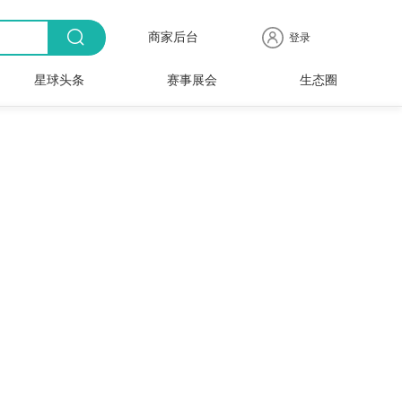
商家后台
登录
星球头条
赛事展会
生态圈
商品
全球
出海
人物
产业
时尚
行业
时装
时尚
行业
快报
电商
速递
专访
聚焦
品牌
协会
周
赛事
展会