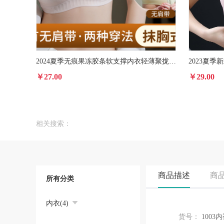
2024夏季无痕果冻胶条软支撑内衣轻薄聚拢透气孔防滑无肩带抹胸
￥27.00
￥29.00
相关搜索：
商品描述
商
所有分类
内衣(4)
货号：
1003