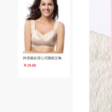
跨境爆款背心式睡眠文胸运动内衣薄款无钢圈透气聚拢文胸套装厂家
￥29.80