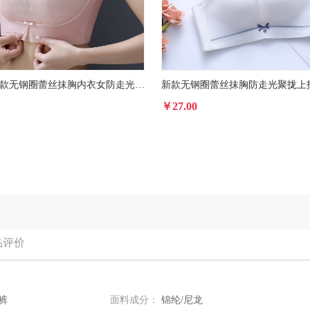
2023夏季新款无钢圈蕾丝抹胸内衣女防走光小胸聚拢调整型文胸
￥27.00
品评价
内裤
面料成分：
锦纶/尼龙