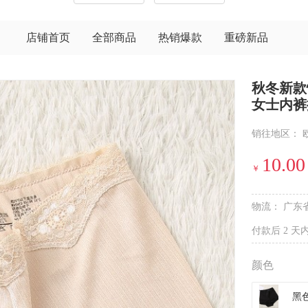
店铺首页
全部商品
热销爆款
重磅新品
秋冬新款
女士内裤
销往地区：
10.00
￥
物流：
广东
付款后 2 天
颜色
黑