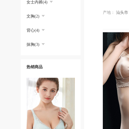
女士内裤(4)
产地：
汕头市
文胸(2)
背心(4)
抹胸(3)
热销商品