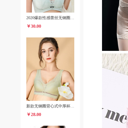
2020爆款性感蕾丝无钢圈文胸舒适中厚杯小胸聚拢收副乳胸罩批发
￥30.00
新款无钢圈背心式中厚杯聚拢文胸 托玛琳果冻养护内衣厂家直销
￥28.00