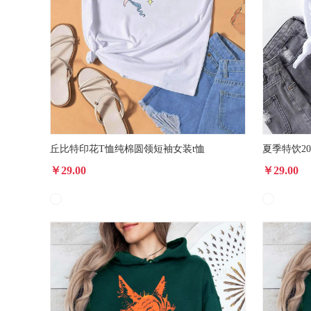
丘比特印花T恤纯棉圆领短袖女装t恤
夏季特饮2
￥29.00
￥29.00