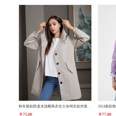
秋冬新款防泼水连帽风衣女士休闲长款外套女宽松大码户外风雨衣23
￥75.00
￥77.00