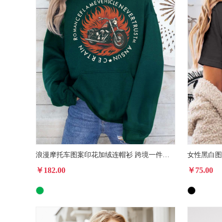
浪漫摩托车图案印花加绒连帽衫 跨境一件代发男女装秋冬款卫衣
￥182.00
￥75.00