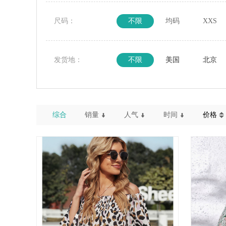
尺码：
不限
均码
XXS
发货地：
不限
美国
北京
综合
销量
人气
时间
价格