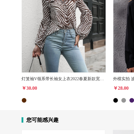
灯笼袖V领系带长袖女上衣2022春夏新款宽松中长款雪纺衫
￥30.00
￥28.00
您可能感兴趣