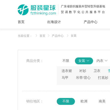
广东省纺织服装外贸转型升级基地
贸易数字化公共服务平台
首页
出海设计
产品中心
面料
插画
服装
女装
内衣
男装
运动
童装
牛仔
女装
当前位置：
首页
产品中心
花型
图案
设计
服
服装
图案
商品分类：
不限
女装
内衣
连衣裙
衬衫
卫衣
马甲
吊带/背心
打底衫
销往地区：
不限
欧洲
南美