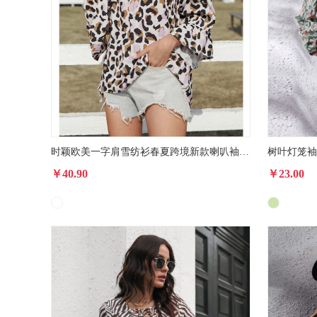
时颖欧美一字肩雪纺衫春夏跨境新款喇叭袖性感豹纹上衣女加工定制
￥40.90
￥23.00