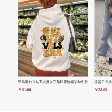
亚马逊独立站卫衣批发字母印花连帽衫秋冬款
外贸卫衣批
￥31.00
￥28.00