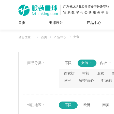
广东省纺织服装外贸转型升级基地
贸易数字化公共服务平台
首页
出海设计
产品中心
面料
插画
服装
女装
内衣
男装
运动
童装
牛仔
女装
当前位置：
首页
产品中心
花型
图案
设计
服
服装
图案
商品分类：
不限
女装
内衣
连衣裙
衬衫
卫衣
马甲
吊带/背心
打底衫
销往地区：
不限
欧洲
南美