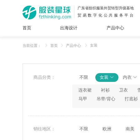
广东省纺织服装外贸转型升级基地
贸易数字化公共服务平台
首页
出海设计
产品中心
面料
插画
服装
女装
内衣
男装
运动
童装
牛仔
女装
当前位置：
首页
产品中心
花型
图案
设计
服
服装
图案
商品分类：
不限
女装
内衣
连衣裙
衬衫
卫衣
马甲
吊带/背心
打底衫
销往地区：
不限
欧洲
南美