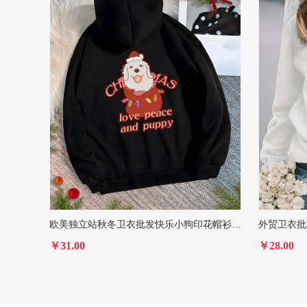
欧美独立站秋冬卫衣批发快乐小狗印花帽衫男女款
外贸卫衣批
￥31.00
￥28.00