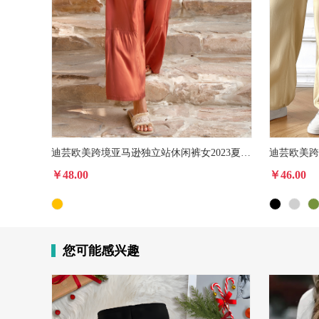
迪芸欧美跨境亚马逊独立站休闲裤女2023夏季宽松休闲阔腿纯色长裤
￥48.00
￥46.00
您可能感兴趣