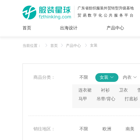
广东省纺织服装外贸转型升级基地
贸易数字化公共服务平台
首页
出海设计
产品中心
面料
插画
服装
女装
内衣
男装
运动
童装
牛仔
女装
当前位置：
首页
产品中心
花型
图案
设计
服
服装
图案
商品分类：
不限
女装
内衣
连衣裙
衬衫
卫衣
马甲
吊带/背心
打底衫
销往地区：
不限
欧洲
南美