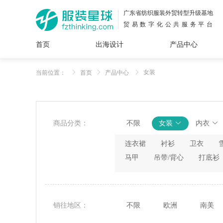
广东省纺织服装外贸转型升级基地
贸易数字化公共服务平台
首页
出海设计
产品中心
面料
插画
服装
女装
内衣
男装
运动
童装
牛仔
女装
当前位置：
首页
产品中心
花型
图案
设计
服
服装
图案
商品分类：
不限
女装
内衣
连衣裙
衬衫
卫衣
马甲
吊带/背心
打底衫
销往地区：
不限
欧洲
南美