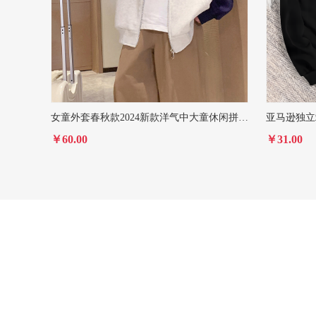
女童外套春秋款2024新款洋气中大童休闲拼色字母印花连帽棒球服潮
￥60.00
￥31.00