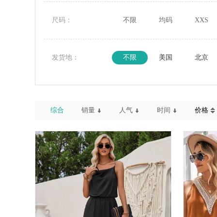
尺码：
不限
均码
XXS
发货地：
不限
美国
北京
综合
销量
人气
时间
价格