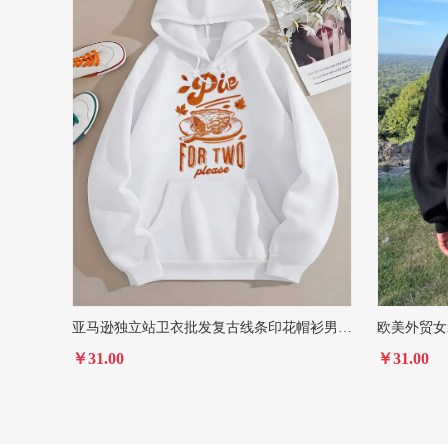
亚马逊独立站卫衣批发复古线条印花帽衫男女款
￥31.00
￥31.00