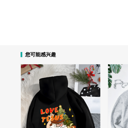
您可能感兴趣