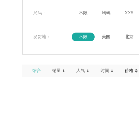
尺码：
不限
均码
XXS
发货地：
不限
美国
北京
综合
销量
人气
时间
价格