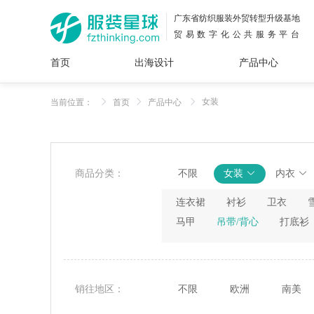
广东省纺织服装外贸转型升级基地
贸易数字化公共服务平台
首页
出海设计
产品中心
面料
插画
服装
女装
内衣
男装
运动
童装
牛仔
女装
当前位置：
首页
产品中心
花型
图案
设计
服
服装
图案
商品分类：
不限
女装
内衣
连衣裙
衬衫
卫衣
马甲
吊带/背心
打底衫
销往地区：
不限
欧洲
南美