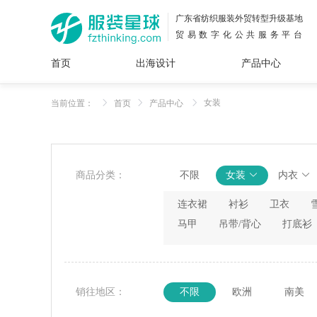
广东省纺织服装外贸转型升级基地
贸易数字化公共服务平台
首页
出海设计
产品中心
面料
插画
服装
女装
内衣
男装
运动
童装
牛仔
女装
当前位置：
首页
产品中心
花型
图案
设计
服
服装
图案
商品分类：
不限
女装
内衣
连衣裙
衬衫
卫衣
马甲
吊带/背心
打底衫
销往地区：
不限
欧洲
南美