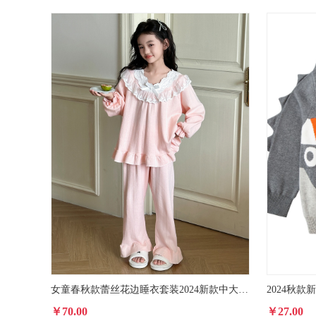
女童春秋款蕾丝花边睡衣套装2024新款中大童甜美公主风学生家居服
￥70.00
￥27.00