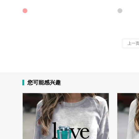
上一
您可能感兴趣