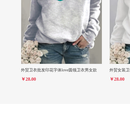
外贸卫衣批发印花字体love圆领卫衣男女款
外贸女装卫
￥28.00
￥28.00