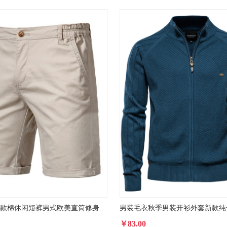
跨境夏季新款棉休闲短裤男式欧美直筒修身五分裤大码纯色男装
￥83.00