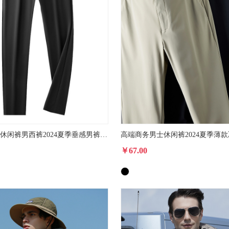
高端桑蚕丝休闲裤男西裤2024夏季垂感男裤子薄款冰丝裤男士西裤男
￥67.00