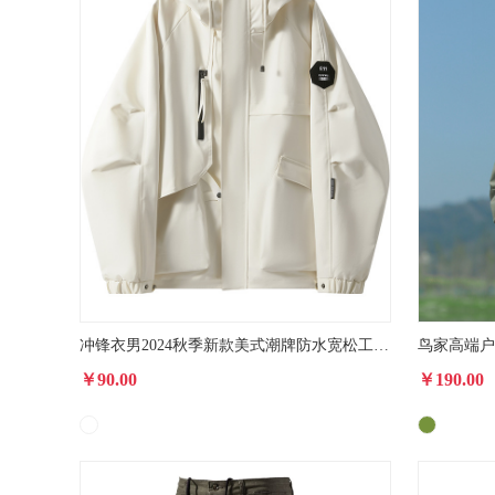
冲锋衣男2024秋季新款美式潮牌防水宽松工装夹克春秋户外服
￥90.00
￥190.00