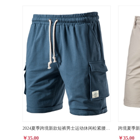
2024夏季跨境新款短裤男士运动休闲松紧腰系绳短裤欧码外穿五分裤
￥35.00
￥35.00