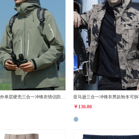
鸟家高端户外单层硬壳三合一冲锋衣情侣防风防水外套机能登山服
￥130.00