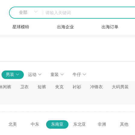
星球模特
出海企业
出海订单
男装
运动
童装
牛仔
休闲裤
卫衣
短裤
夹克
衬衫
冲锋衣
大码男装
北美
中东
东南亚
东北亚
非洲
其他