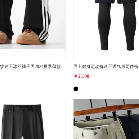
美式高街条纹速干冰丝裤子男2024夏季薄款伞兵工装裤高个子运动裤
￥21.00