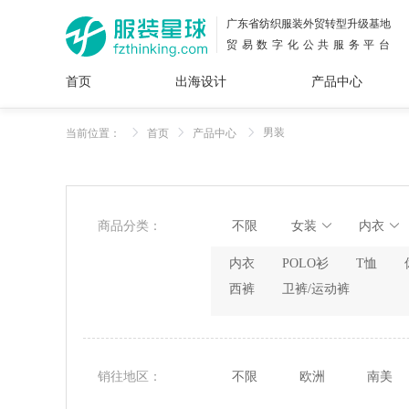
广东省纺织服装外贸转型升级基地
贸易数字化公共服务平台
首页
出海设计
产品中心
面料
插画
服装
女装
内衣
男装
运动
童装
牛仔
男装
当前位置：
首页
产品中心
花型
图案
设计
服
服装
图案
商品分类：
不限
女装
内衣
内衣
POLO衫
T恤
西裤
卫裤/运动裤
销往地区：
不限
欧洲
南美