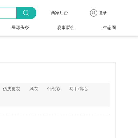
商家后台
登录
星球头条
赛事展会
生态圈
商品
全球
出海
人物
产业
时尚
行业
时装
时尚
行业
快报
电商
速递
专访
聚焦
品牌
协会
周
赛事
展会
仿皮皮衣
风衣
针织衫
马甲/背心