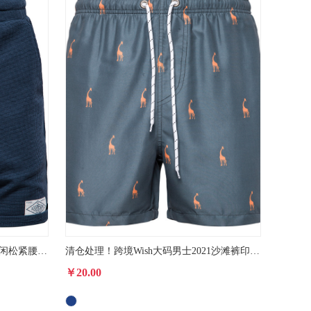
夏季跨境新款纯色短裤男士运动休闲松紧腰系绳短裤欧码外穿五分裤
清仓处理！跨境Wish大码男士2021沙滩裤印花休闲夏威夷短裤欧码
￥20.00