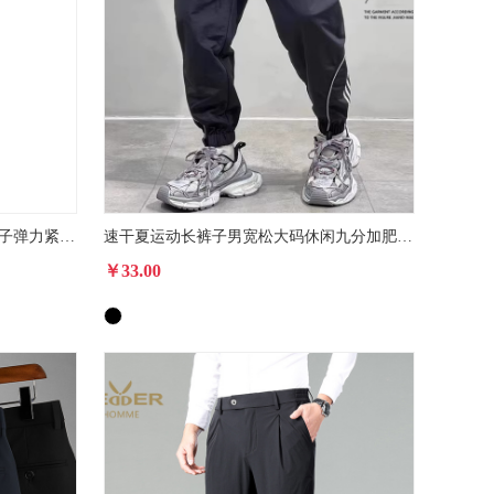
男士健身运动裤速干透气假两件裤子弹力紧身长裤夏季百搭健身裤男
速干夏运动长裤子男宽松大码休闲九分加肥工装束脚春秋2024冰丝薄
￥33.00