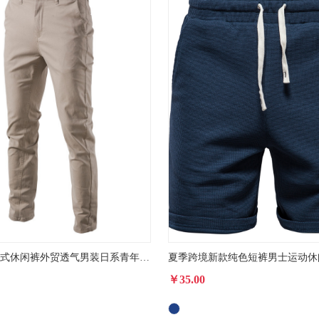
秋季新款男式休闲裤外贸透气男装日系青年商务百搭加厚棉 长裤批发
￥35.00