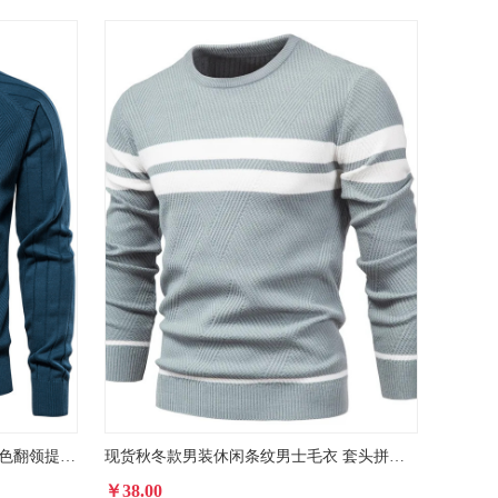
男装毛衣秋季男装开衫外套新款纯色翻领提花毛衣高领休闲针织衫
现货秋冬款男装休闲条纹男士毛衣 套头拼色圆领男式欧码针织衫
￥38.00