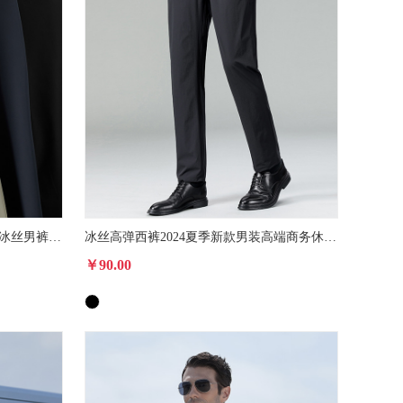
高端商务男士休闲裤2024夏季薄款冰丝男裤弹力免烫直筒西裤男长裤
冰丝高弹西裤2024夏季新款男装高端商务休闲裤轻奢透气通勤长裤男
￥90.00