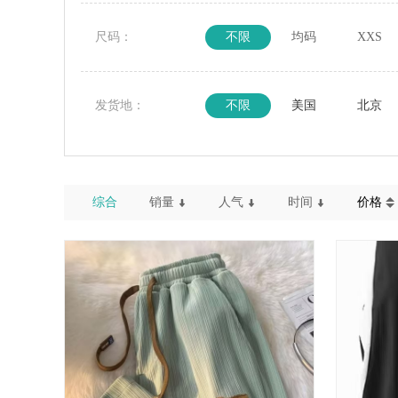
尺码：
不限
均码
XXS
发货地：
不限
美国
北京
综合
销量
人气
时间
价格