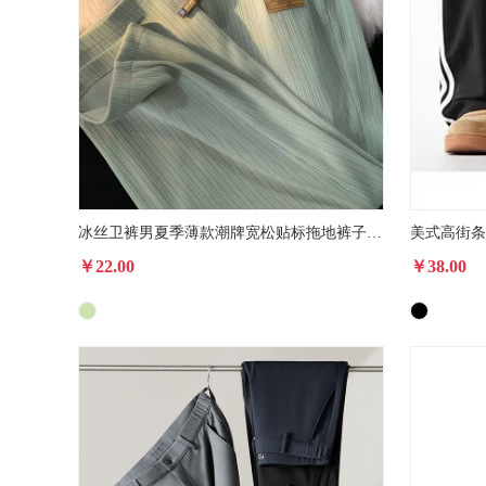
冰丝卫裤男夏季薄款潮牌宽松贴标拖地裤子感痞帅休闲运动长裤
￥22.00
￥38.00