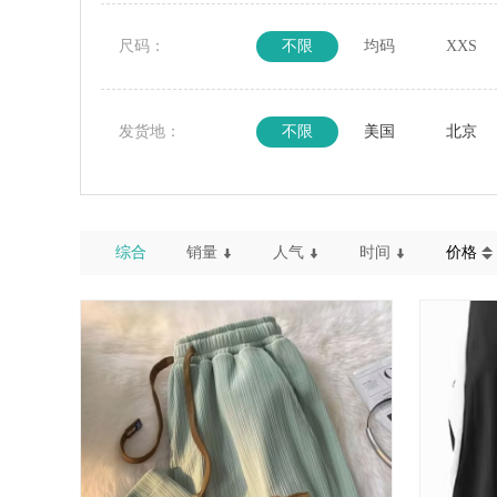
尺码：
不限
均码
XXS
发货地：
不限
美国
北京
综合
销量
人气
时间
价格