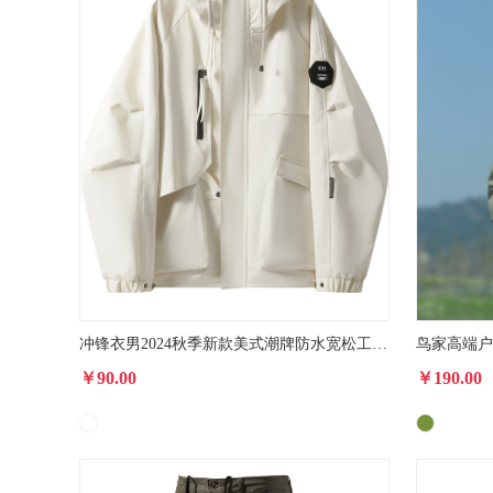
冲锋衣男2024秋季新款美式潮牌防水宽松工装夹克春秋户外服
￥90.00
￥190.00