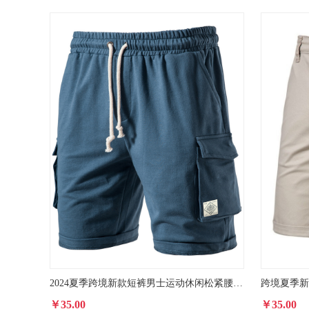
2024夏季跨境新款短裤男士运动休闲松紧腰系绳短裤欧码外穿五分裤
￥35.00
￥35.00