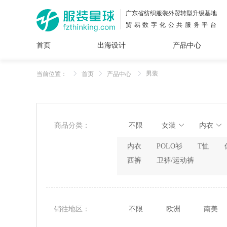
广东省纺织服装外贸转型升级基地
贸易数字化公共服务平台
首页
出海设计
产品中心
面料
插画
服装
女装
内衣
男装
运动
童装
牛仔
男装
当前位置：
首页
产品中心
花型
图案
设计
服
服装
图案
商品分类：
不限
女装
内衣
内衣
POLO衫
T恤
西裤
卫裤/运动裤
销往地区：
不限
欧洲
南美