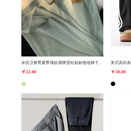
冰丝卫裤男夏季薄款潮牌宽松贴标拖地裤子感痞帅休闲运动长裤
￥22.00
￥38.00