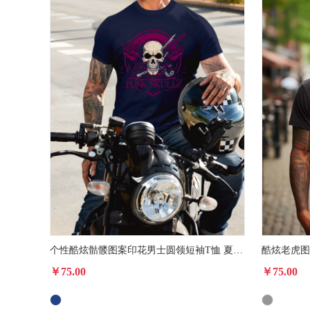
个性酷炫骷髅图案印花男士圆领短袖T恤 夏季时尚休闲短袖上衣
￥75.00
￥75.00