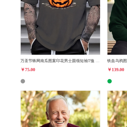
万圣节蛛网南瓜图案印花男士圆领短袖T恤 夏季时尚休闲短袖上衣
￥75.00
￥139.00