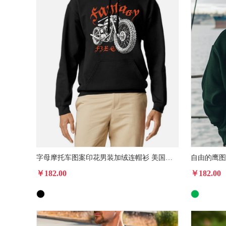
字母摩托车图案印花男装加绒连帽衫 美国本土发货秋冬款卫衣
￥182.00
￥182.00