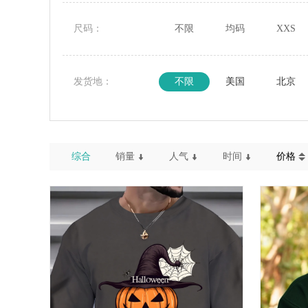
尺码：
不限
均码
XXS
发货地：
不限
美国
北京
综合
销量
人气
时间
价格