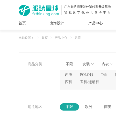
广东省纺织服装外贸转型升级基地
贸易数字化公共服务平台
首页
出海设计
产品中心
面料
插画
服装
女装
内衣
男装
运动
童装
牛仔
男装
当前位置：
首页
产品中心
花型
图案
设计
服
服装
图案
商品分类：
不限
女装
内衣
内衣
POLO衫
T恤
西裤
卫裤/运动裤
销往地区：
不限
欧洲
南美