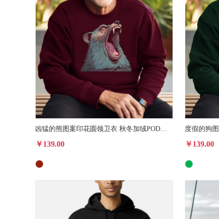
凶猛的熊图案印花圆领卫衣 秋冬加绒POD跨境专供男女款休闲运动衫
￥139.00
￥139.00