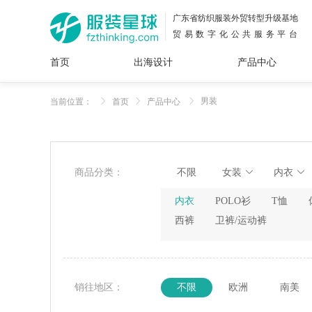
广东省纺织服装外贸转型升级基地
贸易数字化公共服务平台
首页
出海设计
产品中心
面料
插画
服装
女装
内衣
男装
运动
童装
牛仔
男装
当前位置：
首页
产品中心
花型
图案
设计
服
服装
图案
商品分类：
不限
女装
内衣
内衣
POLO衫
T恤
西裤
卫裤/运动裤
销往地区：
不限
欧洲
南美