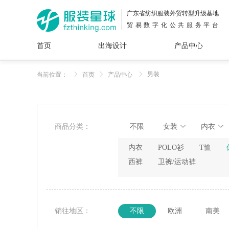
广东省纺织服装外贸转型升级基地
贸易数字化公共服务平台
首页
出海设计
产品中心
面料
插画
服装
女装
内衣
男装
运动
童装
牛仔
男装
当前位置：
首页
产品中心
花型
图案
设计
服
服装
图案
商品分类：
不限
女装
内衣
内衣
POLO衫
T恤
西裤
卫裤/运动裤
销往地区：
不限
欧洲
南美