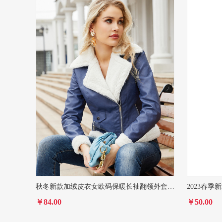
秋冬新款加绒皮衣女欧码保暖长袖翻领外套欧美通勤休闲夹克亚马逊
￥84.00
￥50.00