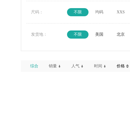
尺码：
不限
均码
XXS
发货地：
不限
美国
北京
综合
销量
人气
时间
价格