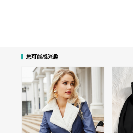
您可能感兴趣