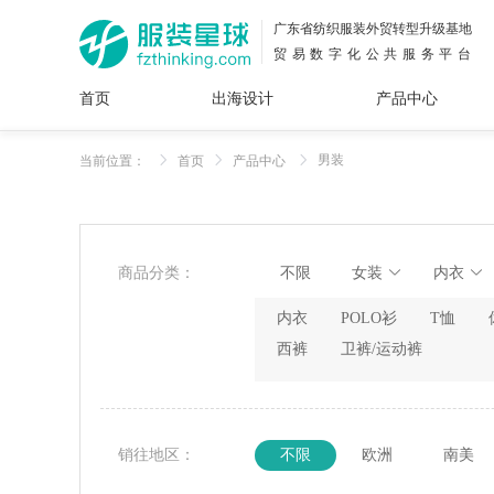
广东省纺织服装外贸转型升级基地
贸易数字化公共服务平台
首页
出海设计
产品中心
面料
插画
服装
女装
内衣
男装
运动
童装
牛仔
男装
当前位置：
首页
产品中心
花型
图案
设计
服
服装
图案
商品分类：
不限
女装
内衣
内衣
POLO衫
T恤
西裤
卫裤/运动裤
销往地区：
不限
欧洲
南美