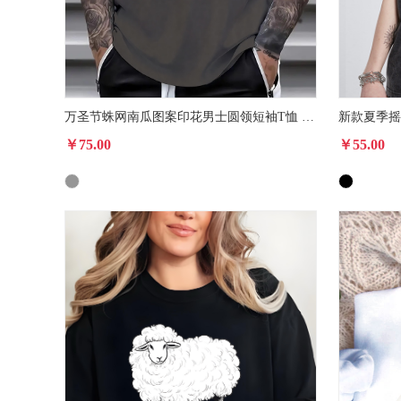
万圣节蛛网南瓜图案印花男士圆领短袖T恤 夏季时尚休闲短袖上衣
￥75.00
￥55.00