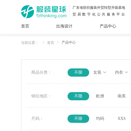
广东省纺织服装外贸转型升级基地
贸易数字化公共服务平台
首页
出海设计
产品中心
面料
插画
服装
女装
内衣
男装
运动
童装
牛仔
产品中心
当前位置：
首页
花型
图案
设计
服
服装
图案
商品分类：
不限
女装
内衣
销往地区：
不限
欧洲
南美
尺码：
不限
均码
XXS