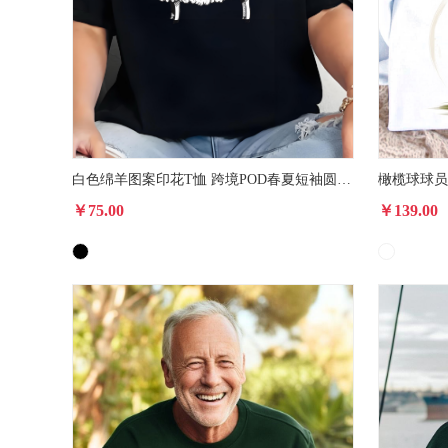
白色绵羊图案印花T恤 跨境POD春夏短袖圆领休闲上衣 男女款
￥75.00
￥139.00