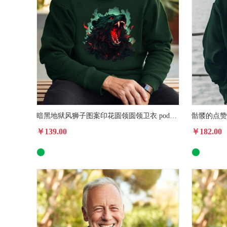
暗黑地狱风狮子图案印花圆领圆领卫衣 pod美国一件代发休闲运动衫男女款
￥139.00
￥182.00