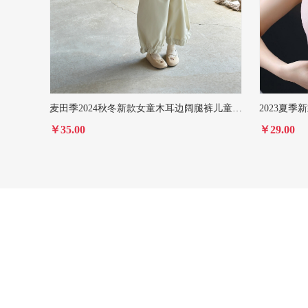
麦田季2024秋冬新款女童木耳边阔腿裤儿童宽松休闲裤舒适 百搭长裤
￥35.00
￥29.00