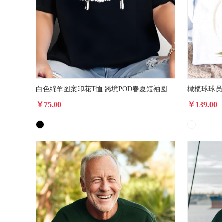
白色绵羊图案印花T恤 跨境POD春夏短袖圆领休闲上衣 男女款
￥75.00
￥139.00