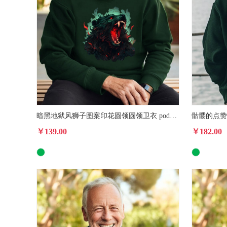
暗黑地狱风狮子图案印花圆领圆领卫衣 pod美国一件代发休闲运动衫男女款
￥139.00
￥182.00