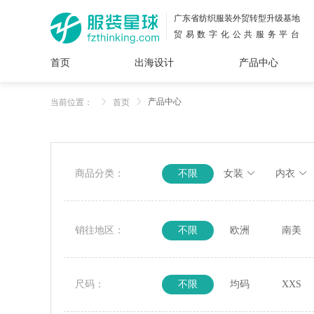
广东省纺织服装外贸转型升级基地
贸易数字化公共服务平台
首页
出海设计
产品中心
面料
插画
服装
女装
内衣
男装
运动
童装
牛仔
产品中心
当前位置：
首页
花型
图案
设计
服
服装
图案
商品分类：
不限
女装
内衣
销往地区：
不限
欧洲
南美
尺码：
不限
均码
XXS