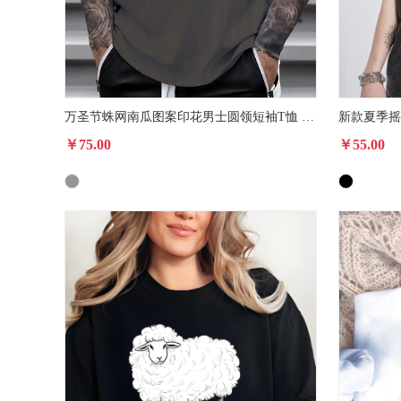
万圣节蛛网南瓜图案印花男士圆领短袖T恤 夏季时尚休闲短袖上衣
￥75.00
￥55.00