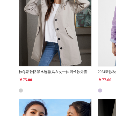
秋冬新款防泼水连帽风衣女士休闲长款外套女宽松大码户外风雨衣23
￥75.00
￥77.00