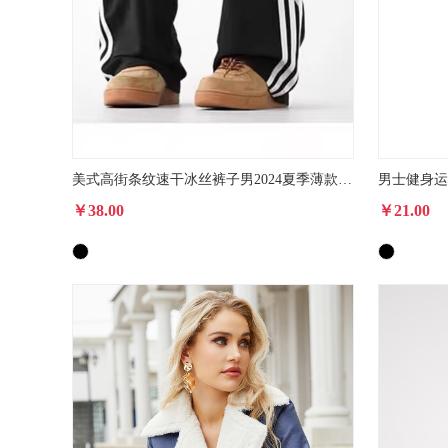
美式高街条纹速干冰丝裤子男2024夏季薄款伞兵工装裤高个子运动裤
￥38.00
￥21.00