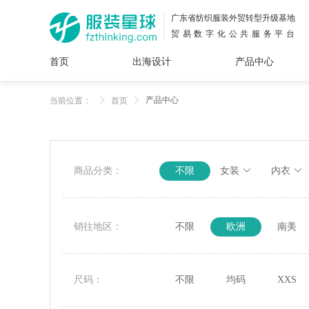
广东省纺织服装外贸转型升级基地
贸易数字化公共服务平台
首页
出海设计
产品中心
面料
插画
服装
女装
内衣
男装
运动
童装
牛仔
产品中心
当前位置：
首页
花型
图案
设计
服
服装
图案
商品分类：
不限
女装
内衣
销往地区：
不限
欧洲
南美
尺码：
不限
均码
XXS