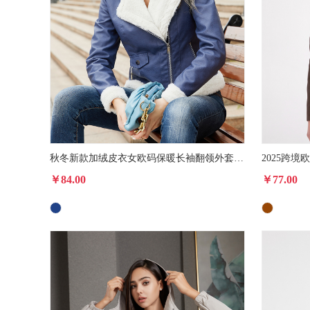
秋冬新款加绒皮衣女欧码保暖长袖翻领外套欧美通勤休闲夹克亚马逊
￥84.00
￥77.00