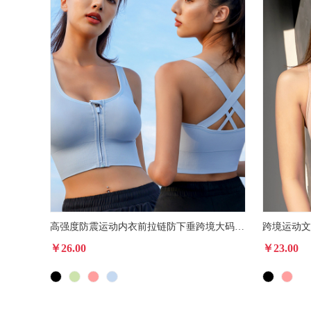
高强度防震运动内衣前拉链防下垂跨境大码美背外穿跑步健
￥26.00
￥23.00