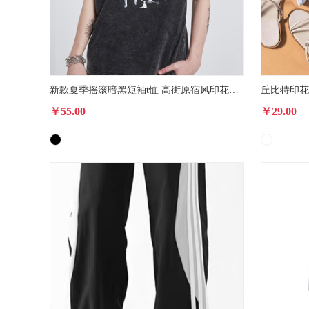
新款夏季摇滚暗黑短袖t恤 高街原宿风印花男士纯棉T恤
丘比特印花
￥55.00
￥29.00