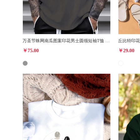
万圣节蛛网南瓜图案印花男士圆领短袖T恤 夏季时尚休闲短袖上衣
丘比特印花
￥75.00
￥29.00