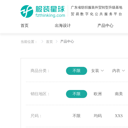
广东省纺织服装外贸转型升级基地
贸易数字化公共服务平台
首页
出海设计
产品中心
面料
插画
服装
女装
内衣
男装
运动
童装
牛仔
产品中心
当前位置：
首页
花型
图案
设计
服
服装
图案
商品分类：
不限
女装
内衣
销往地区：
不限
欧洲
南美
尺码：
不限
均码
XXS