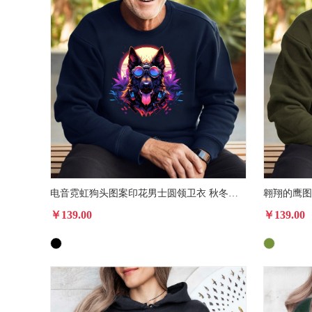
电音霓虹狗头图案印花男士圆领卫衣 秋冬加绒圆领休闲运动衫
￥139.00
￥139.00