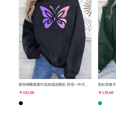
紫色蝴蝶图案印花加绒连帽衫 跨境一件代发男女装秋冬款卫衣
￥182.00
￥139.00