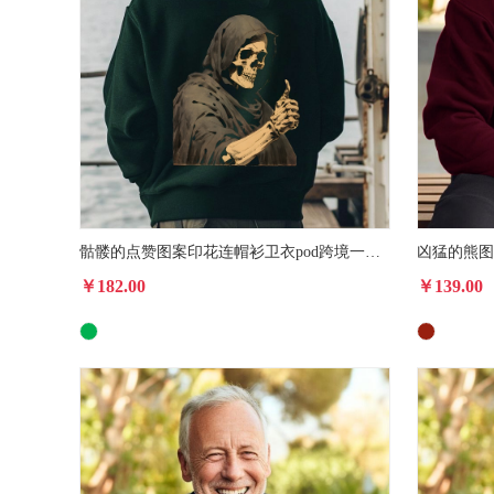
骷髅的点赞图案印花连帽衫卫衣pod跨境一件代发男女款秋冬款卫衣
￥182.00
￥139.00