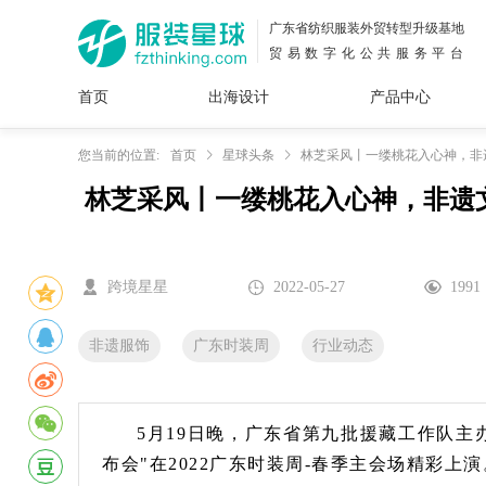
广东省纺织服装外贸转型升级基地
贸易数字化公共服务平台
首页
出海设计
产品中心
面料
插画
服装
女装
内衣
男装
运动
童装
牛仔
您当前的位置:
首页
星球头条
林芝采风丨一缕桃花入心神，非
林芝采风丨一缕桃花入心神，非遗
花型
图案
设计
服
服装
图案
跨境星星
2022-05-27
1991
非遗服饰
广东时装周
行业动态
5月19日晚，广东省第九批援藏工作队主
布会"在2022广东时装周-春季主会场精彩上演