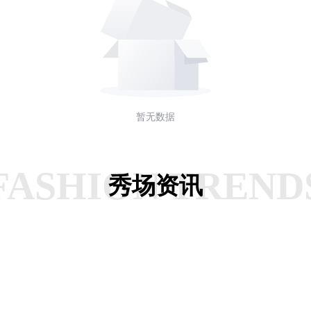
暂无数据
FASHION TREND
秀场资讯