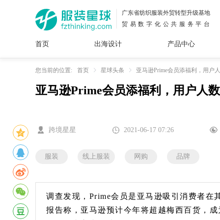
广东省纺织服装外贸转型升级基地
贸易数字化公共服务平台
首页
出海设计
产品中心
面料
插画
服装
女装
内衣
男装
运动
童装
牛仔
您当前的位置:
首页
星球头条
亚马逊Prime会员添福利，用户
亚马逊Prime会员添福利，用户人
花型
图案
设计
服
服装
图案
跨境星星
2021-06-17 07:26
服装
线上服装
网购
品牌
调查发现，Prime会员是亚马逊吸引消费者
报告称，亚马逊预计今年将超越梅西百货，成