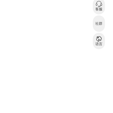
0
在
客服
微信扫码咨询
社群
服装资源交流
服
群
语言
中文
English
بالعربية