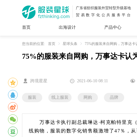
广东省纺织服装外贸转型升级基地
贸易数字化公共服务平台
首页
出海设计
产品中心
面料
插画
服装
女装
内衣
男装
运动
童装
牛仔
您当前的位置:
首页
星球头条
75%的服装来自网购，万事达
75%的服装来自网购，万事达卡认
花型
图案
设计
服
服装
图案
跨境星星
2021-06-10 08:11
服装
线上服装
网购
品牌
万事达卡执行副总裁琳达·柯克帕特里克（Lind
线购物，服装的数字化销售额激增了47％，从