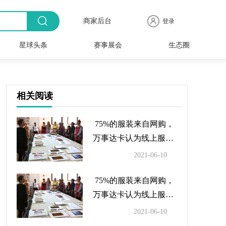
商家后台
登录
星球头条
赛事展会
生态圈
商品
全球
出海
人物
产业
时尚
行业
时装
时尚
行业
快报
电商
速递
专访
聚焦
品牌
协会
周
赛事
展会
相关阅读
75%的服装来自网购，
万事达卡认为线上服装
呈上升发展趋势
2021-06-10
75%的服装来自网购，
万事达卡认为线上服装
呈上升发展趋势
2021-06-10