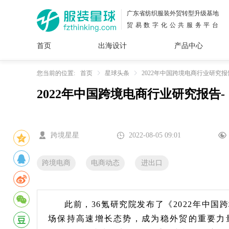
广东省纺织服装外贸转型升级基地
贸易数字化公共服务平台
首页
出海设计
产品中心
面料
插画
服装
女装
内衣
男装
运动
童装
牛仔
您当前的位置:
首页
星球头条
2022年中国跨境电商行业研究报
2022年中国跨境电商行业研究报告
花型
图案
设计
服
服装
图案
跨境星星
2022-08-05 09:01
跨境电商
电商动态
进出口
此前，36氪研究院发布了《2022年中
场保持高速增长态势，成为稳外贸的重要力量