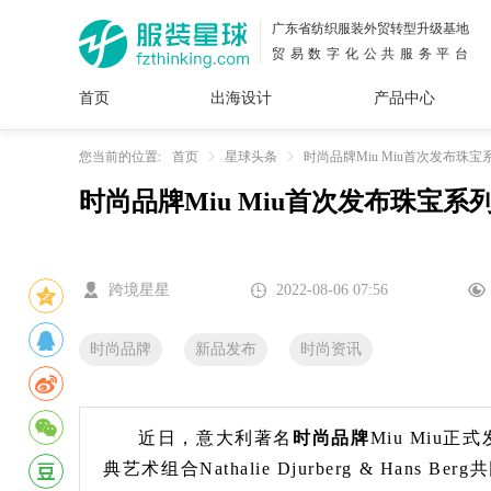
广东省纺织服装外贸转型升级基地
贸易数字化公共服务平台
首页
出海设计
产品中心
面料
插画
服装
女装
内衣
男装
运动
童装
牛仔
您当前的位置:
首页
星球头条
时尚品牌Miu Miu首次发布珠宝系
时尚品牌Miu Miu首次发布珠宝系列
花型
图案
设计
服
服装
图案
跨境星星
2022-08-06 07:56
时尚品牌
新品发布
时尚资讯
近日，意大利著名
时尚品牌
Miu Miu
典艺术组合Nathalie Djurberg & H