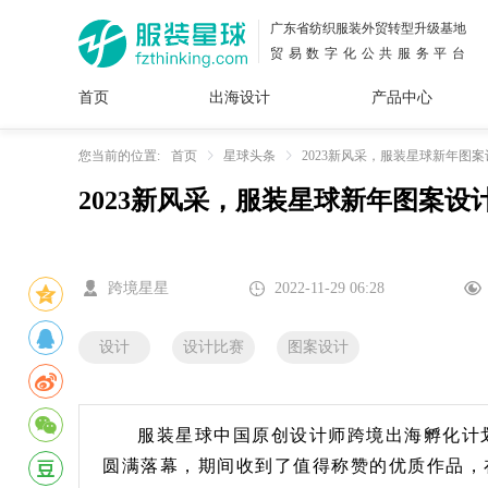
广东省纺织服装外贸转型升级基地
贸易数字化公共服务平台
首页
出海设计
产品中心
面料
插画
服装
女装
内衣
男装
运动
童装
牛仔
您当前的位置:
首页
星球头条
2023新风采，服装星球新年图
2023新风采，服装星球新年图案设
花型
图案
设计
服
服装
图案
跨境星星
2022-11-29 06:28
设计
设计比赛
图案设计
服装星球中国原创设计师跨境出海孵化计
圆满落幕，期间收到了值得称赞的优质作品，