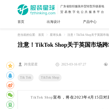
广东省纺织服装外贸转型升级基地
贸易数字化公共服务平台
首页
出海设计
产品中心
面料
插画
服装
女装
内衣
男装
运动
童装
牛仔
您当前的位置:
首页
星球头条
注意！TikTok Shop关于英
注意！TikTok Shop关于英国市
花型
图案
设计
服
服装
图案
跨境星星
2023-03-16 07:27
Tik Tok
TikTok Shop
宣布，将在2023年4月15
TikTok Shop