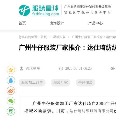
广东省纺织服装外贸转型升级基地
贸易数字化公共服务平台
首页
出海设计
产品中心
面料
插画
服装
女装
内衣
男装
运动
童装
牛仔
您当前的位置:
首页
星球头条
广州牛仔服装厂家推介：达仕琦
广州牛仔服装厂家推介：达仕琦纺
花型
图案
设计
服
服装
图案
跨境星星
2023-03-31 06:25
服装加工订单
服装厂家
牛仔服装
广州牛仔服饰加工厂家达仕琦自2006年
增城区新塘镇。目前，
达仕琦纺织服装有限公司