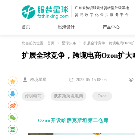
广东省纺织服装外贸转型升级基地
贸易数字化公共服务平台
首页
出海设计
产品中心
面料
插画
服装
女装
内衣
男装
运动
童装
牛仔
您当前的位置:
首页
星球头条
扩展全球竞争，跨境电商Ozon
扩展全球竞争，跨境电商Ozon扩
花型
图案
设计
服
服装
图案
跨境星星
2023-05-15 08:03
跨境电商
俄罗斯跨境电商
Ozon
Ozon开设哈萨克斯坦第二仓库