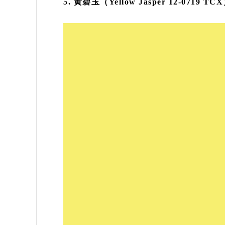
5. 黄碧玉（Yellow Jasper 12-0719 TC