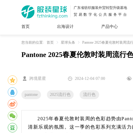
广东省纺织服装外贸转型升级基地
贸易数字化公共服务平台
首页
出海设计
产品中心
面料
插画
服装
女装
内衣
男装
运动
童装
牛仔
您当前的位置:
首页
星球头条
Pantone 2025春夏伦敦时装
Pantone 2025春夏伦敦时装周
花型
图案
设计
服
服装
图案
跨境星星
2024-12-04 07:00
pantone
2025流行色
流行色
2025年春夏伦敦时装周的色彩趋势由Pa
清新乐观的氛围。这一季的色彩系列充满活力