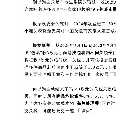
别以为这只是个老生常谈的话题，这次是
这意味着许多
卖家仰赖的
“9.9包邮
跨境电商
根据欧委会的统计，2024年欧盟进口15
小额关税豁免无疑对中国跨境商家带来运营成
根据新规，从2026年7月1日到2028年7
按“包裹”收3欧元，而是
按包裹内不同关税子目
将征收3欧元的临时统一关税，并可根据需要
码多件商品若总价值小于或等于150欧元，仅
里有两件连帽卫衣和三件纯棉T恤，这就属于
你以为这就结束了吗？3欧元的关税只是临
类
。届时，
所有商品均按税率0%、5%、8%
为了弥补海关监管成本的
“海关处理费”
正在讨
交关税，可能还要交一笔“手续费”。