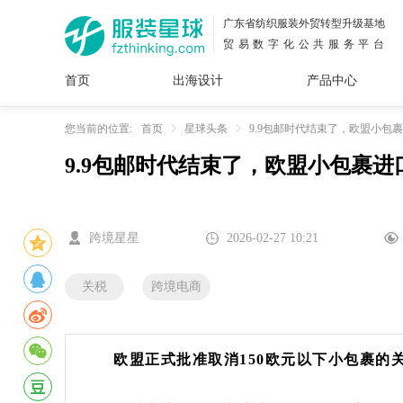
广东省纺织服装外贸转型升级基地
贸易数字化公共服务平台
首页
出海设计
产品中心
面料
插画
服装
女装
内衣
男装
运动
童装
牛仔
您当前的位置:
首页
星球头条
9.9包邮时代结束了，欧盟小包
9.9包邮时代结束了，欧盟小包裹进
花型
图案
设计
服
服装
图案
跨境星星
2026-02-27 10:21
关税
跨境电商
欧盟正式批准取消150欧元以下小包裹的