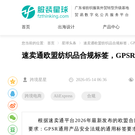
广东省纺织服装外贸转型升级基地
贸易数字化公共服务平台
首页
出海设计
产品中心
面料
插画
服装
女装
内衣
男装
运动
童装
牛仔
您当前的位置:
首页
星球头条
速卖通欧盟纺织品合规标签，GPSR
速卖通欧盟纺织品合规标签，GPSR+
花型
图案
设计
服
服装
图案
跨境星星
2026-05-14 06:36
跨境电商
AliExpress
合规
根据速卖通平台2026年最新发布的欧盟
要求：GPSR通用产品安全法规的通用标签要求，