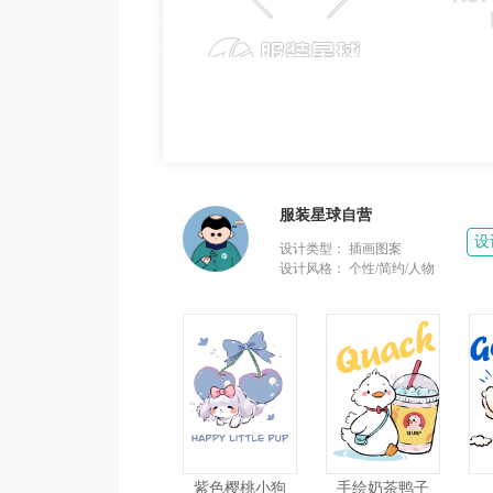
服装星球自营
设
设计类型：
插画图案
设计风格：
个性/简约/人物
紫色樱桃小狗
手绘奶茶鸭子