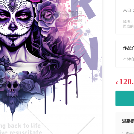
来自
说明：
而成的
作品
个性
120
¥
温馨
1. 