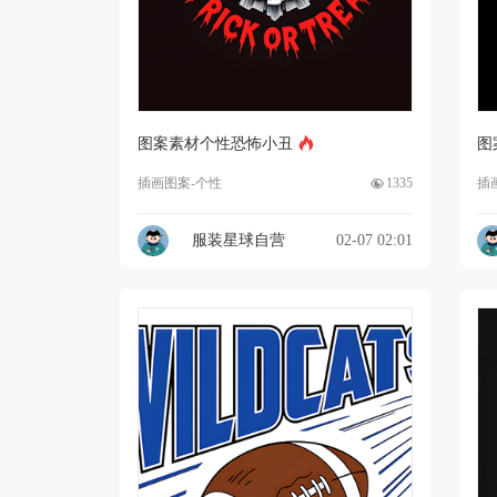
图案素材个性恐怖小丑
图
插画图案-个性
1335
插
服装星球自营
02-07 02:01