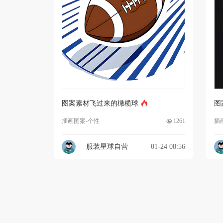
图案素材飞过来的橄榄球
图
插画图案-个性
1261
插
服装星球自营
01-24 08:56