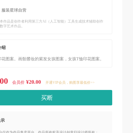
：
服装星球自营
本作品是创作者利用第三方AI（人工智能）工具生成技术辅助创作
数字艺术作品。
介绍
印花图案。画骷髅妆的紫发女孩图案，女孩T恤印花图案。
.00
¥20.00
会员价
开通VIP会员，购图享最低价>>
买断
提示
本平台仅作为作品售卖平台，作品所有权及设计创意归设计师所有；