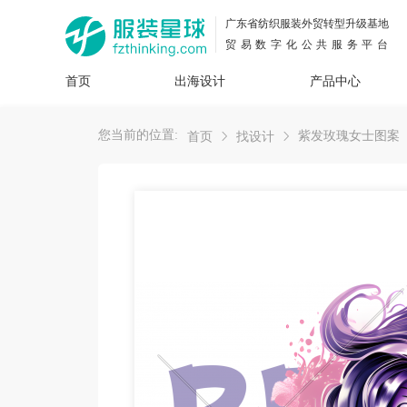
广东省纺织服装外贸转型升级基地
贸易数字化公共服务平台
首页
出海设计
产品中心
面料
插画
服装
女装
内衣
男装
运动
童装
牛仔
您当前的位置:
紫发玫瑰女士图案
首页
找设计
花型
图案
设计
服
服装
图案