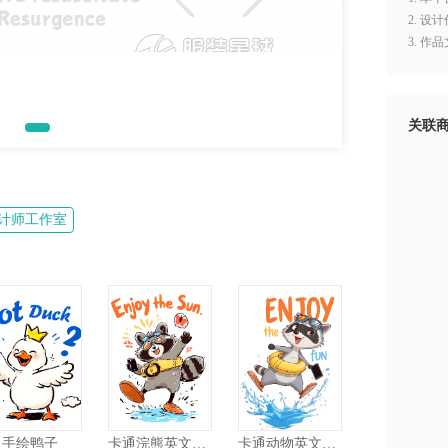
2. 
3. 
关联
计师工作室
手绘鸭子
卡通浣熊英文图案
卡通动物英文图案