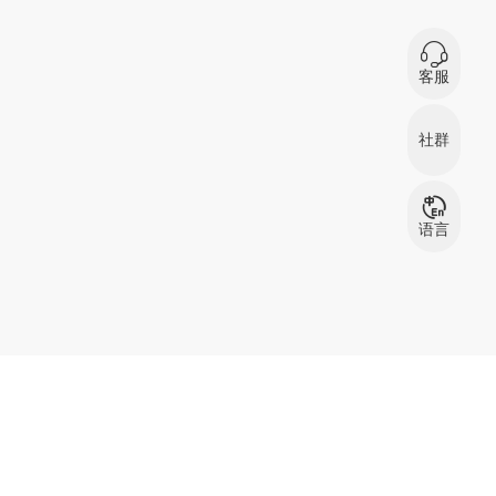
0
在
客服
微信扫码咨询
社群
服装资源交流
服
群
语言
中文
English
بالعربية