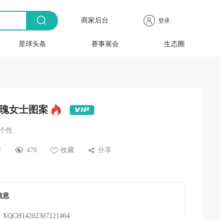
商家后台
登录
星球头条
赛事展会
生态圈
商品
全球
出海
人物
产业
时尚
行业
时装
时尚
行业
快报
电商
速递
专访
聚焦
品牌
协会
周
赛事
展会
瑰女士图案
/个性
2
470
收藏
分享
信息
XQCH14202307121464
：