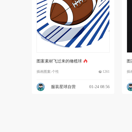
图案素材飞过来的橄榄球
图
插画图案-个性
1261
插
服装星球自营
01-24 08:56