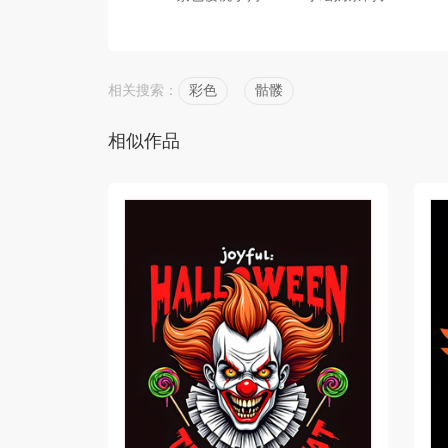
相关搜索：
彩色
骷髅
相似作品