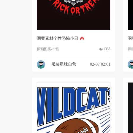
图案素材个性恐怖小丑
图
插画图案-个性
1335
插
服装星球自营
02-07 02:01