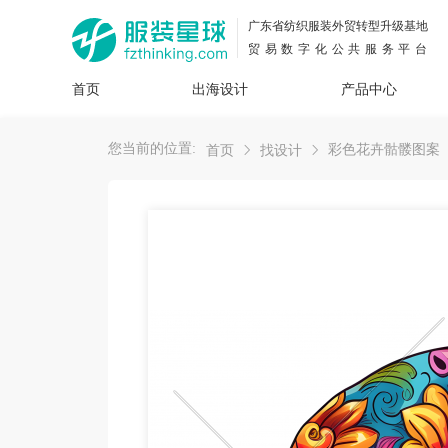
广东省纺织服装外贸转型升级基地
贸易数字化公共服务平台
首页
出海设计
产品中心
面料
插画
服装
女装
内衣
男装
运动
童装
牛仔
您当前的位置:
彩色花卉骷髅图案
首页
找设计
花型
图案
设计
服
服装
图案