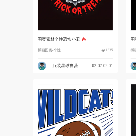
图案素材个性恐怖小丑
图
插画图案-个性
1335
插
服装星球自营
02-07 02:01