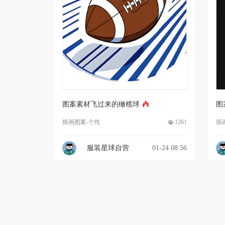
图案素材飞过来的橄榄球
图
插画图案-个性
1261
插
服装星球自营
01-24 08:56