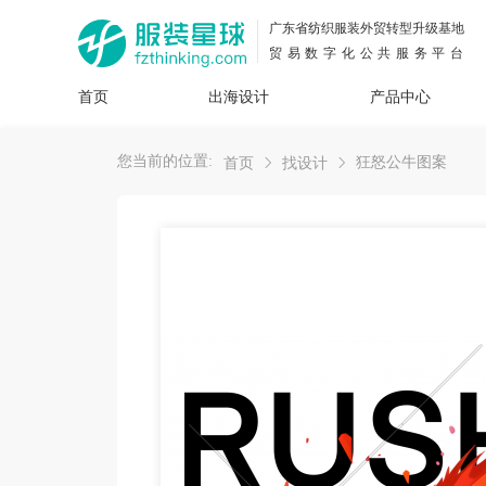
广东省纺织服装外贸转型升级基地
贸易数字化公共服务平台
首页
出海设计
产品中心
面料
插画
服装
女装
内衣
男装
运动
童装
牛仔
您当前的位置:
狂怒公牛图案
首页
找设计
花型
图案
设计
服
服装
图案