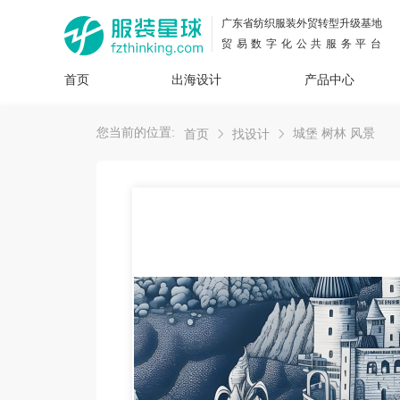
广东省纺织服装外贸转型升级基地
贸易数字化公共服务平台
首页
出海设计
产品中心
面料
插画
服装
女装
内衣
男装
运动
童装
牛仔
您当前的位置:
城堡 树林 风景
首页
找设计
花型
图案
设计
服
服装
图案