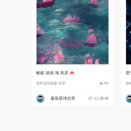
帆船 插画 海 风景
星
面料花型图案-风景
906
面
服装星球自营
07-12 08:06