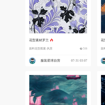
花型素材罗兰
花
面料花型图案-风景
516
面
服装星球自营
07-31 03:07