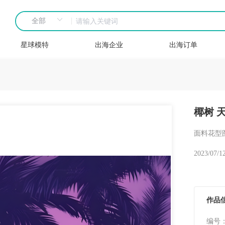
星球模特
出海企业
出海订单
椰树 
面料花型图
2023/07/1
作品
编号