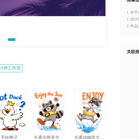
1. 
2. 
3. 
关联
计师工作室
手绘鸭子
卡通浣熊英文图案
卡通动物英文图案