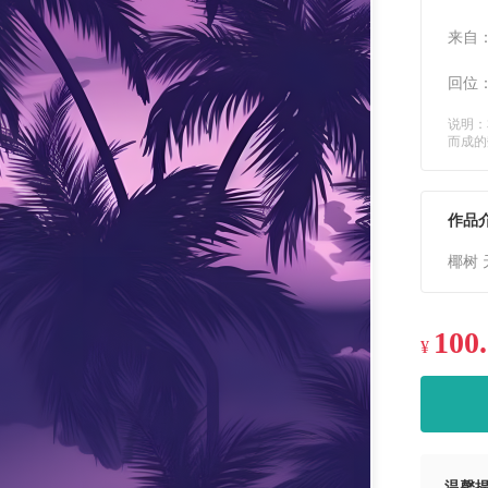
来自
回位
说明：
而成的
作品
椰树 
100
¥
温馨