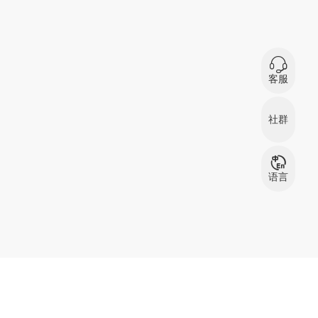
0
在
客服
微信扫码咨询
社群
服装资源交流
服
群
语言
中文
English
بالعربية