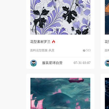
花型素材罗兰
花
面料花型图案-风景
513
面
服装星球自营
07-31 03:07