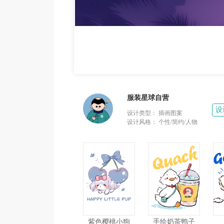
服装星球自营
设
设计类型：
插画图案
设计风格：
个性/简约/人物
紫色樱桃小狗
手绘奶茶鸭子