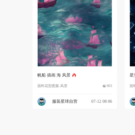
帆船 插画 海 风景
星
面料花型图案-风景
903
面
服装星球自营
07-12 08:06