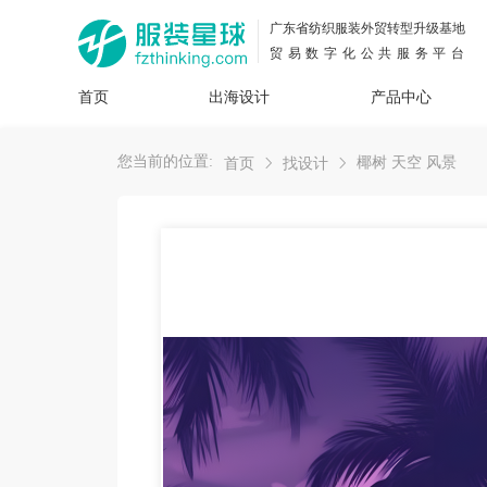
广东省纺织服装外贸转型升级基地
贸易数字化公共服务平台
首页
出海设计
产品中心
面料
插画
服装
女装
内衣
男装
运动
童装
牛仔
您当前的位置:
椰树 天空 风景
首页
找设计
花型
图案
设计
服
服装
图案