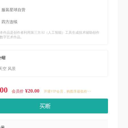
：
服装星球自营
：
四方连续
本作品是创作者利用第三方AI（人工智能）工具生成技术辅助创作
数字艺术作品。
介绍
天空 风景
.00
¥20.00
会员价
开通VIP会员，购图享最低价>>
买断
提示