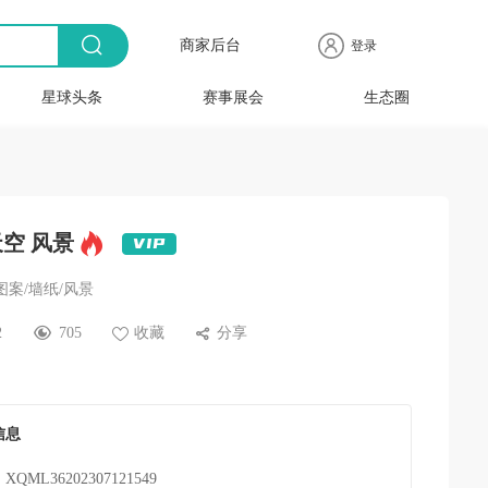
商家后台
登录
星球头条
赛事展会
生态圈
商品
全球
出海
人物
产业
时尚
行业
时装
时尚
行业
快报
电商
速递
专访
聚焦
品牌
协会
周
赛事
展会
天空 风景
案/墙纸/风景
2
705
收藏
分享
信息
XQML36202307121549
：