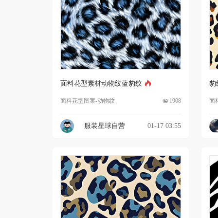
面料花型素材动物纹蓝豹纹
豹
面料花型图案-动物纹
1908
面
服装星球自营
01-17 03:55