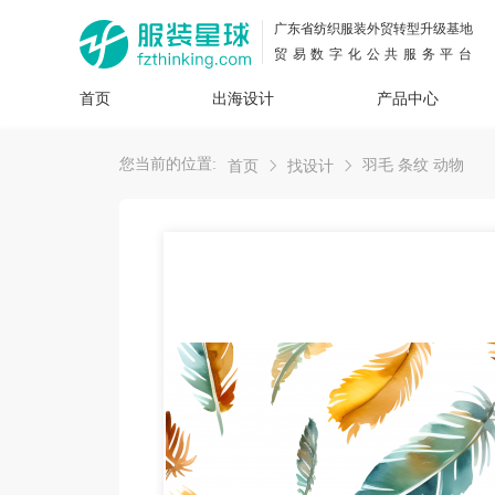
广东省纺织服装外贸转型升级基地
贸易数字化公共服务平台
首页
出海设计
产品中心
面料
插画
服装
女装
内衣
男装
运动
童装
牛仔
您当前的位置:
羽毛 条纹 动物
首页
找设计
花型
图案
设计
服
服装
图案