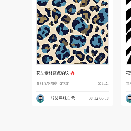
花型素材蓝点豹纹
花
面料花型图案-动物纹
1621
面
服装星球自营
08-12 06:18