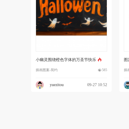
小幽灵围绕橙色字体的万圣节快乐
图
插画图案-简约
585
插
yuezitou
09-27 10:52