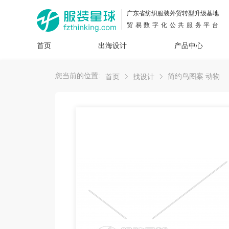
广东省纺织服装外贸转型升级基地
贸易数字化公共服务平台
首页
出海设计
产品中心
面料
插画
服装
女装
内衣
男装
运动
童装
牛仔
您当前的位置:
简约鸟图案 动物
首页
找设计
花型
图案
设计
服
服装
图案