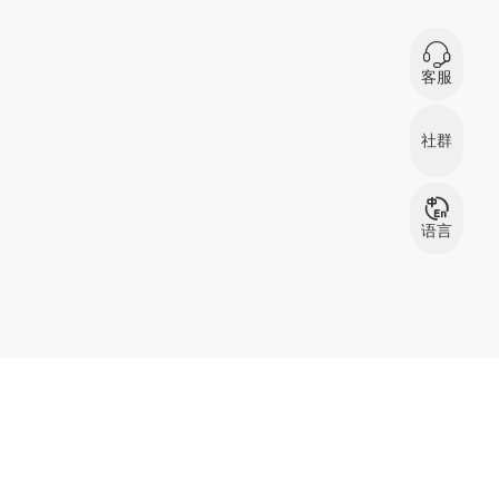
0
在
客服
微信扫码咨询
社群
服装资源交流
服
群
语言
中文
English
بالعربية