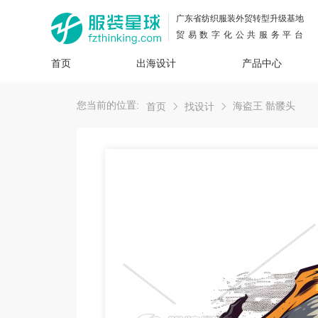
广东省纺织服装外贸转型升级基地
贸易数字化公共服务平台
首页
出海设计
产品中心
面料
插画
服装
女装
内衣
男装
运动
童装
牛仔
您当前的位置:
海盗王 骷髅头
首页
找设计
花型
图案
设计
服
服装
图案