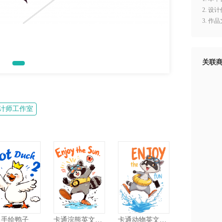
2. 
3. 
关联
计师工作室
手绘鸭子
卡通浣熊英文图案
卡通动物英文图案