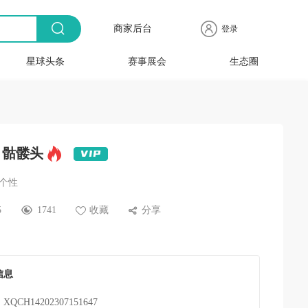
商家后台
登录
星球头条
赛事展会
生态圈
商品
全球
出海
人物
产业
时尚
行业
时装
时尚
行业
快报
电商
速递
专访
聚焦
品牌
协会
周
赛事
展会
 骷髅头
/个性
5
1741
收藏
分享
信息
XQCH14202307151647
：