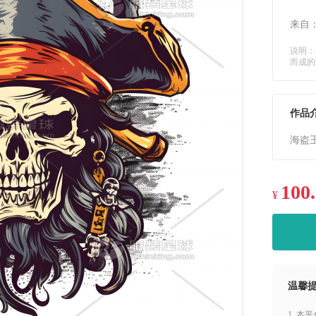
来自
说明：
而成的
作品
海盗王
100
¥
温馨
1. 