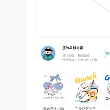
服装星球自营
设
设计类型：
插画图案
设计风格：
个性/简约/人物
紫色樱桃小狗
手绘奶茶鸭子