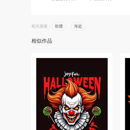
相关搜索：
骷髅
海盗
相似作品