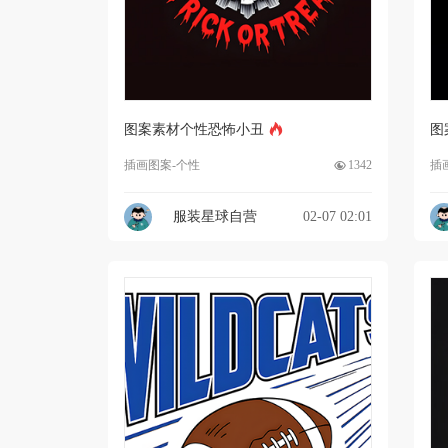
图案素材个性恐怖小丑
图
插画图案-个性
1342
插
服装星球自营
02-07 02:01