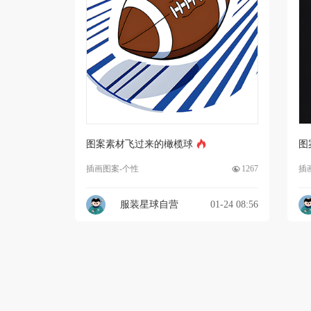
图案素材飞过来的橄榄球
图
插画图案-个性
1267
插
服装星球自营
01-24 08:56