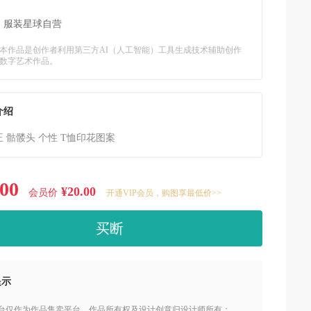
：
服装星球自营
本作品是创作者利用第三方AI（人工智能）工具生成技术辅助创作
数字艺术作品。
介绍
 骷髅头 个性 T恤印花图案
.00
¥20.00
会员价
开通VIP会员，购图享最低价>>
买断
提示
本平台仅作为作品售卖平台，作品所有权及设计创意归设计师所有；