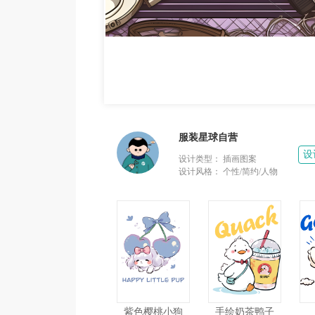
服装星球自营
设
设计类型：
插画图案
设计风格：
个性/简约/人物
紫色樱桃小狗
手绘奶茶鸭子