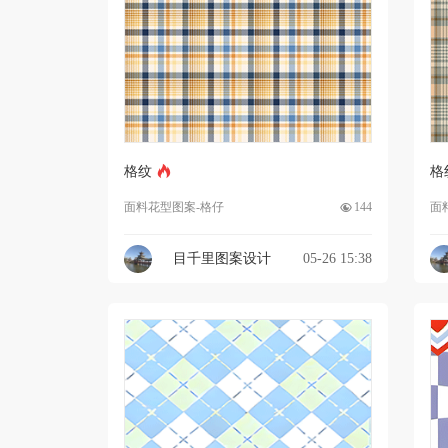
格纹
格
面料花型图案-格仔
144
面
目千里图案设计
05-26 15:38