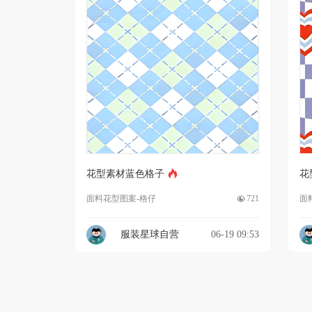
花型素材蓝色格子
花
面料花型图案-格仔
721
面
服装星球自营
06-19 09:53