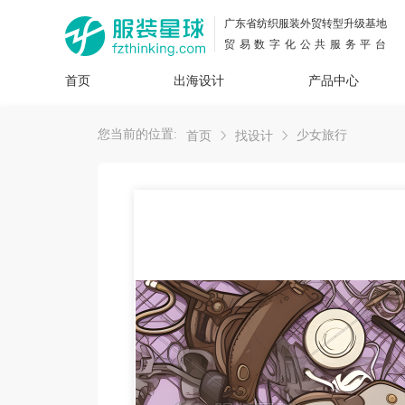
广东省纺织服装外贸转型升级基地
贸易数字化公共服务平台
首页
出海设计
产品中心
面料
插画
服装
女装
内衣
男装
运动
童装
牛仔
您当前的位置:
少女旅行
首页
找设计
花型
图案
设计
服
服装
图案