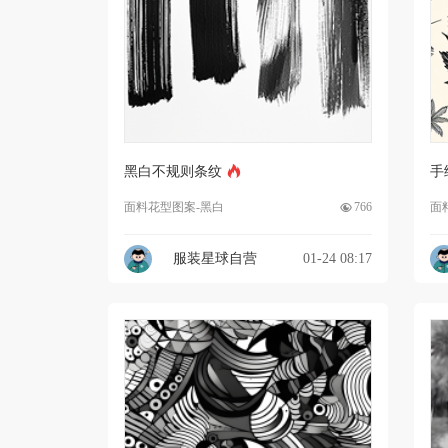
黑白不规则条纹
手
面料花型图案-黑白
766
面
服装星球自营
01-24 08:17