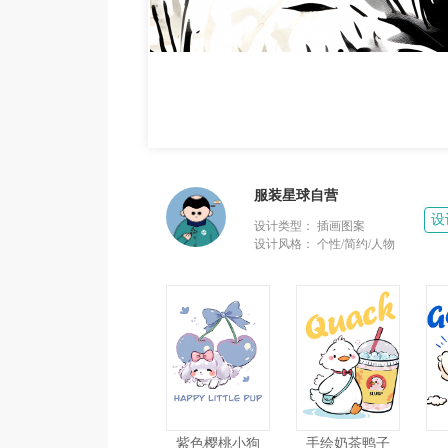
服装星球自营
设
设计类型：
插画图案
设计风格：
个性/简约/人物
紫色樱桃小狗
手绘奶茶鸭子