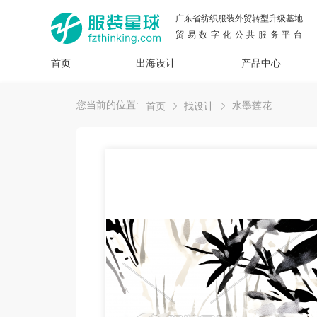
广东省纺织服装外贸转型升级基地
贸易数字化公共服务平台
首页
出海设计
产品中心
面料
插画
服装
女装
内衣
男装
运动
童装
牛仔
您当前的位置:
水墨莲花
首页
找设计
花型
图案
设计
服
服装
图案