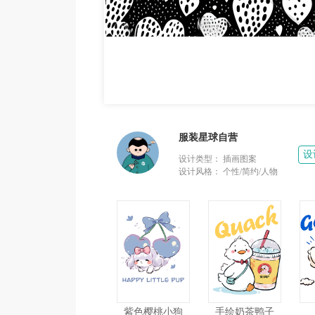
服装星球自营
设
设计类型：
插画图案
设计风格：
个性/简约/人物
紫色樱桃小狗
手绘奶茶鸭子