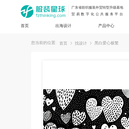
广东省纺织服装外贸转型升级基地
贸易数字化公共服务平台
首页
出海设计
产品中心
面料
插画
服装
女装
内衣
男装
运动
童装
牛仔
您当前的位置:
黑白爱心极繁
首页
找设计
花型
图案
设计
服
服装
图案