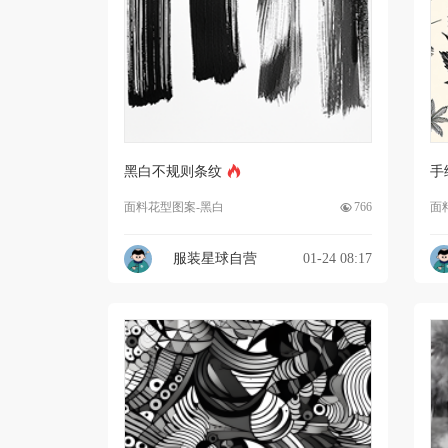
黑白不规则条纹
手
面料花型图案-黑白
766
面
服装星球自营
01-24 08:17