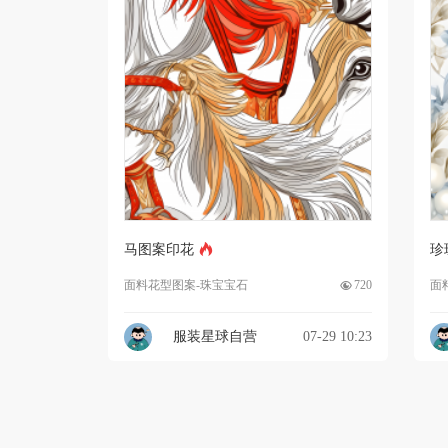
马图案印花
珍
面料花型图案-珠宝宝石
720
面
服装星球自营
07-29 10:23