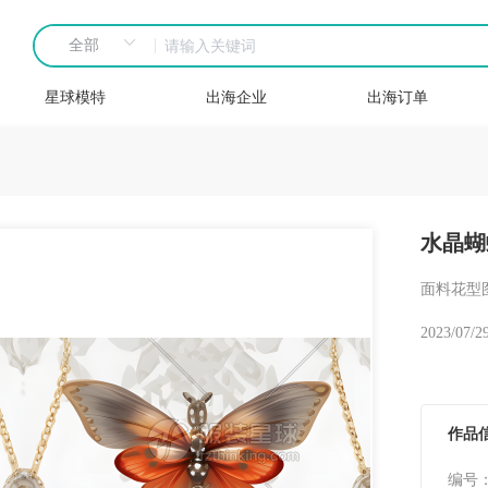
星球模特
出海企业
出海订单
水晶蝴
面料花型
2023/07/2
作品
编号