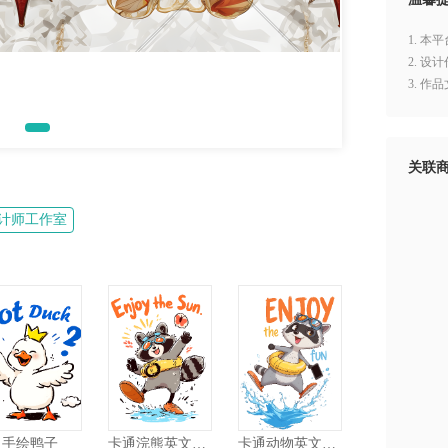
1. 
2. 
3. 
关联
计师工作室
手绘鸭子
卡通浣熊英文图案
卡通动物英文图案