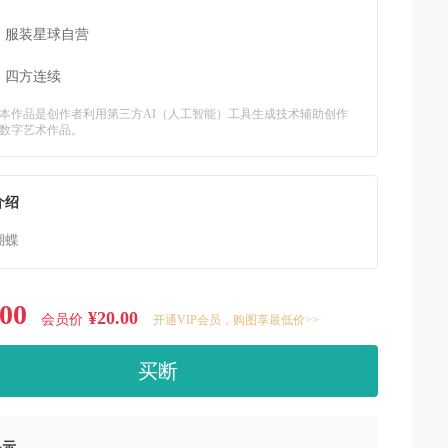
：
服装星球自营
：
四方连续
本作品是创作者利用第三方AI（人工智能）工具生成技术辅助创作
数字艺术作品。
介绍
蝴蝶
.00
¥20.00
会员价
开通VIP会员，购图享最低价>>
买断
提示