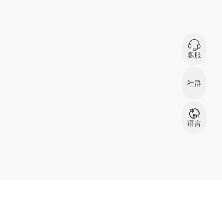
0
在
客服
微信扫码咨询
社群
服装资源交流
服
群
语言
中文
English
بالعربية