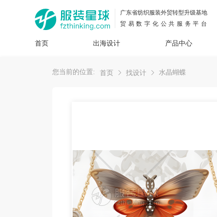
广东省纺织服装外贸转型升级基地
贸易数字化公共服务平台
首页
出海设计
产品中心
面料
插画
服装
女装
内衣
男装
运动
童装
牛仔
您当前的位置:
水晶蝴蝶
首页
找设计
花型
图案
设计
服
服装
图案