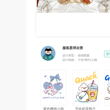
服装星球自营
设
设计类型：
插画图案
设计风格：
个性/简约/人物
紫色樱桃小狗
手绘奶茶鸭子