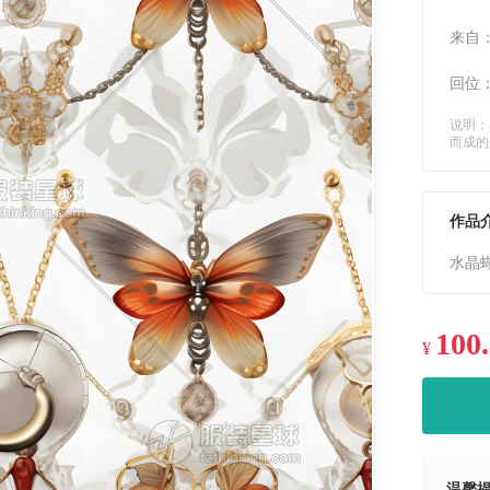
来自
回位
说明：
而成的
作品
水晶
100
¥
温馨