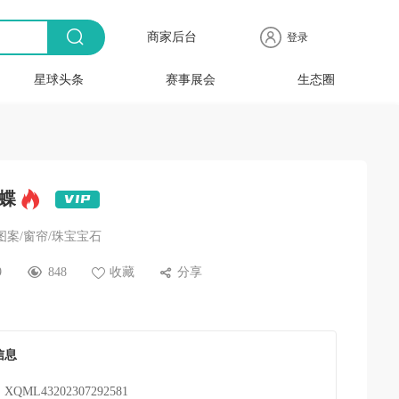
商家后台
登录
星球头条
赛事展会
生态圈
商品
全球
出海
人物
产业
时尚
行业
时装
时尚
行业
快报
电商
速递
专访
聚焦
品牌
协会
周
赛事
展会
蝶
图案/窗帘/珠宝宝石
9
848
收藏
分享
信息
XQML43202307292581
：