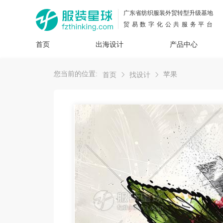
广东省纺织服装外贸转型升级基地
贸易数字化公共服务平台
首页
出海设计
产品中心
面料
插画
服装
女装
内衣
男装
运动
童装
牛仔
您当前的位置:
苹果
首页
找设计
花型
图案
设计
服
服装
图案