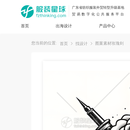
广东省纺织服装外贸转型升级基地
贸易数字化公共服务平台
首页
出海设计
产品中心
面料
插画
服装
女装
内衣
男装
运动
童装
牛仔
您当前的位置:
图案素材玫瑰剑
首页
找设计
花型
图案
设计
服
服装
图案