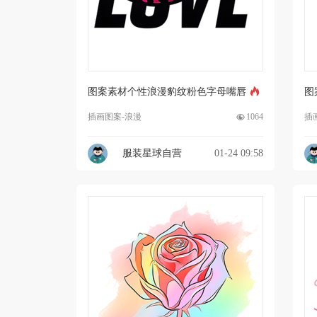
图案素材个性浪漫豹纹粉色字母嘴唇
图
插画图案-浪漫
1064
插
服装星球自营
01-24 09:58