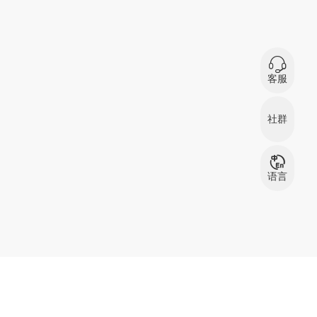
0
在
客服
微信扫码咨询
社群
服装资源交流
服
群
语言
中文
English
بالعربية