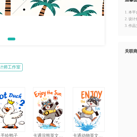
1. 
2. 
3. 
关联
计师工作室
手绘鸭子
卡通浣熊英文图案
卡通动物英文图案