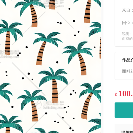
来自
回位
说明：
而成的
作品
面料
100
¥
温馨