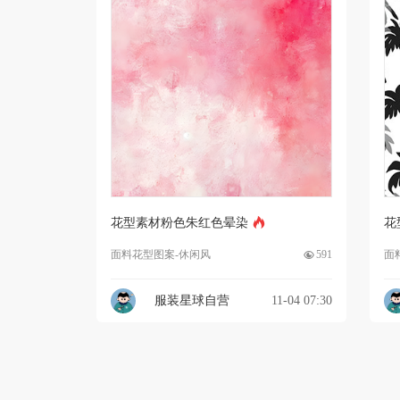
花型素材粉色朱红色晕染
花
面料花型图案-休闲风
591
面
服装星球自营
11-04 07:30