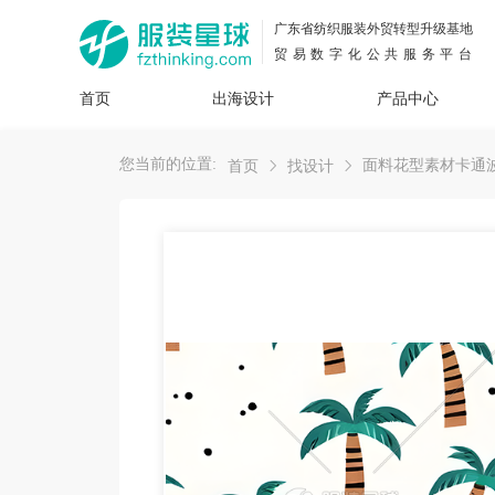
广东省纺织服装外贸转型升级基地
贸易数字化公共服务平台
首页
出海设计
产品中心
面料
插画
服装
女装
内衣
男装
运动
童装
牛仔
您当前的位置:
面料花型素材卡通
首页
找设计
花型
图案
设计
服
服装
图案