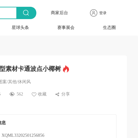
商家后台
登录
星球头条
赛事展会
生态圈
商品
全球
出海
人物
产业
时尚
行业
时装
时尚
行业
快报
电商
速递
专访
聚焦
品牌
协会
周
赛事
展会
型素材卡通波点小椰树
图案/其他/休闲风
5
562
收藏
分享
信息
XQML33202501256856
：