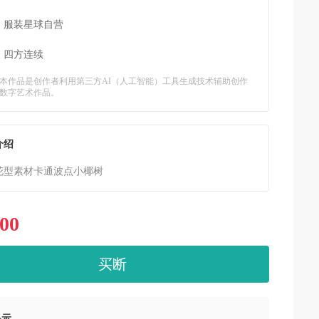
：
服装星球自营
：
四方连续
本作品是创作者利用第三方AI（人工智能）工具生成技术辅助创作
数字艺术作品。
介绍
花型素材卡通波点小椰树
.00
买断
提示