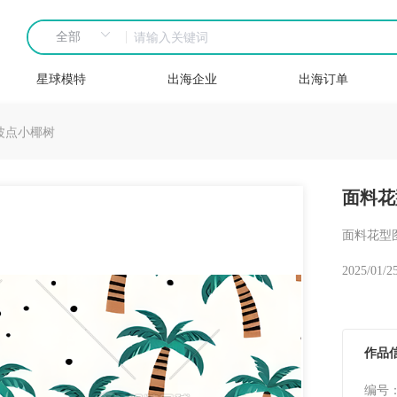
星球模特
出海企业
出海订单
波点小椰树
面料花
面料花型
2025/01/2
作品
编号