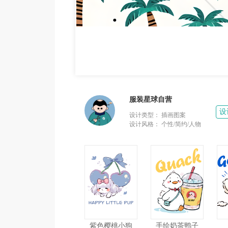
服装星球自营
设
设计类型：
插画图案
设计风格：
个性/简约/人物
紫色樱桃小狗
手绘奶茶鸭子