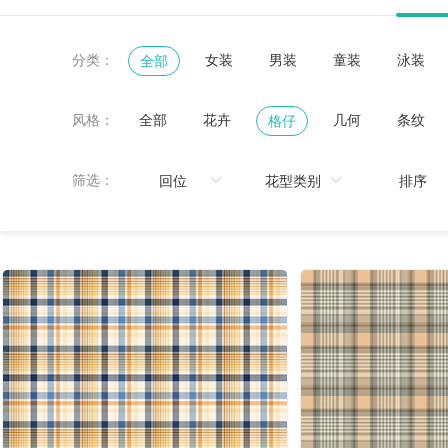
分类：
女装
男装
童装
泳装
全部
风格：
全部
花卉
几何
条纹
格仔
黑白
鸟/昆虫
热带
珠宝宝石
筛选：