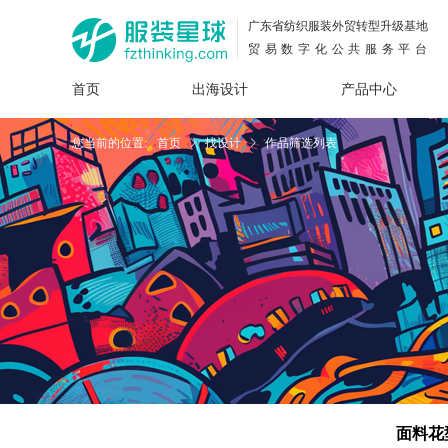
广东省纺织服装外贸转型升级基地
贸易数字化公共服务平台
首页
出海设计
产品中心
面料
插画
服装
女装
内衣
男装
运动
童装
牛仔
您当前的位置:
首页
找设计
作品筛选列表
花型
图案
设计
服
服装
图案
面料花